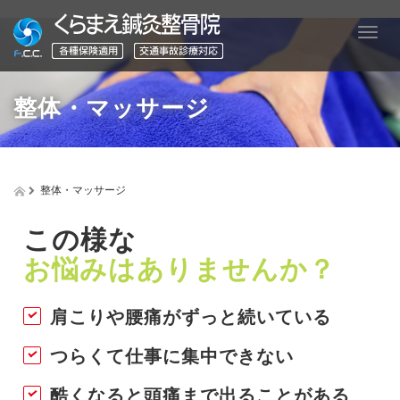
T
o
g
g
整体・マッサージ
l
e
n
a
v
整体・マッサージ
i
g
a
この様な
t
お悩みはありませんか？
i
o
n
肩こりや腰痛がずっと続いている
つらくて仕事に集中できない
酷くなると頭痛まで出ることがある